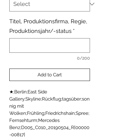
Titel, Produktionsfirma, Regie,
Produktionsjahr/-status
*
0/200
Add to Cart
★;Berlin;East Side 
Gallery;Skyline;Rückflug;tagsüber;son
nig mit 
Wolken;Frühling;Friedrichshain;Spree;
Fernsehturm;Mercedes 
Benz;D005_C010_20190504_R[00000
-00817]