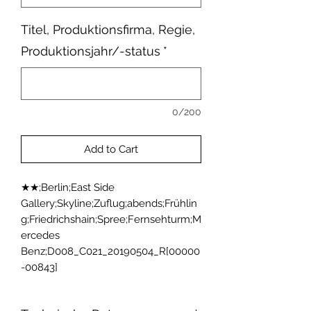
Titel, Produktionsfirma, Regie,
Produktionsjahr/-status
*
0/200
Add to Cart
★★;Berlin;East Side 
Gallery;Skyline;Zuflug;abends;Frühlin
g;Friedrichshain;Spree;Fernsehturm;M
ercedes 
Benz;D008_C021_20190504_R[00000
-00843]