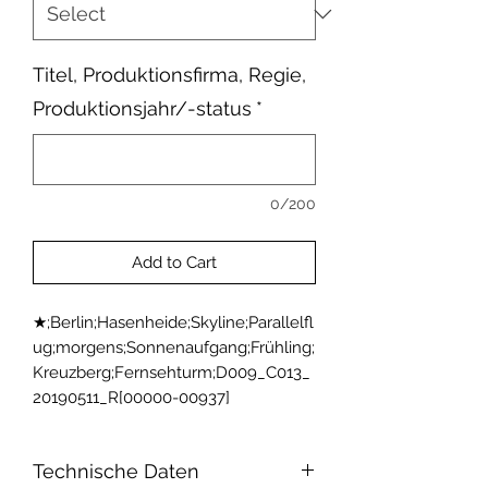
Titel, Produktionsfirma, Regie,
Produktionsjahr/-status
*
0/200
Add to Cart
★;Berlin;Hasenheide;Skyline;Parallelfl
ug;morgens;Sonnenaufgang;Frühling;
Kreuzberg;Fernsehturm;D009_C013_
20190511_R[00000-00937]
Technische Daten