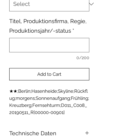
Titel, Produktionsfirma, Regie,
Produktionsjahr/-status
*
0/200
Add to Cart
★★;Berlin;Hasenheide;Skyline;Rückfl
ug;morgens;Sonnenaufgang;Frühling;
Kreuzberg;Fernsehturm;D011_C008_
20190511_R[00000-00901]
Technische Daten