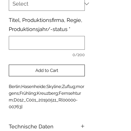
Titel, Produktionsfirma, Regie,
Produktionsjahr/-status
*
0/200
Add to Cart
Berlin;Hasenheide;Skyline;Zuflug;mor
gens;Frühling;Kreuzberg;Fernsehtur
m;D012_C001_20190511_R[00000-
00763]
Technische Daten