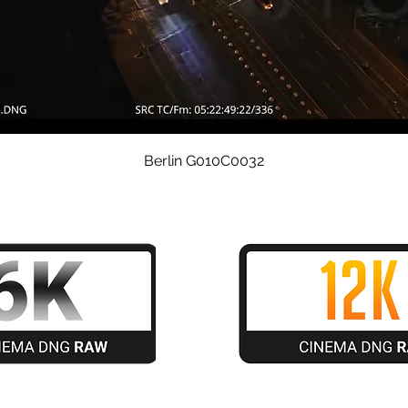
Quick View
Berlin G010C0032