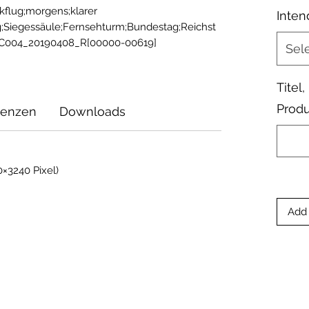
kflug;morgens;klarer 
Inten
;Siegessäule;Fernsehturm;Bundestag;Reichst
_C004_20190408_R[00000-00619]
Sel
Titel
Produ
zenzen
Downloads
×3240 Pixel)
Add 