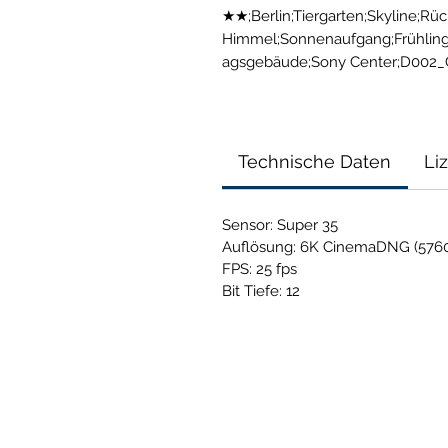
★★;Berlin;Tiergarten;Skyline;Rüc
Himmel;Sonnenaufgang;Frühling
agsgebäude;Sony Center;D002
Technische Daten
Li
Sensor: Super 35
Auflösung: 6K CinemaDNG (5760
FPS: 25 fps
Bit Tiefe: 12