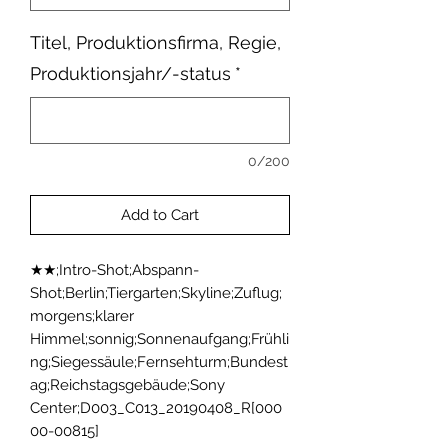
Titel, Produktionsfirma, Regie,
Produktionsjahr/-status
*
0/200
Add to Cart
★★;Intro-Shot;Abspann-
Shot;Berlin;Tiergarten;Skyline;Zuflug;
morgens;klarer 
Himmel;sonnig;Sonnenaufgang;Frühli
ng;Siegessäule;Fernsehturm;Bundest
ag;Reichstagsgebäude;Sony 
Center;D003_C013_20190408_R[000
00-00815]