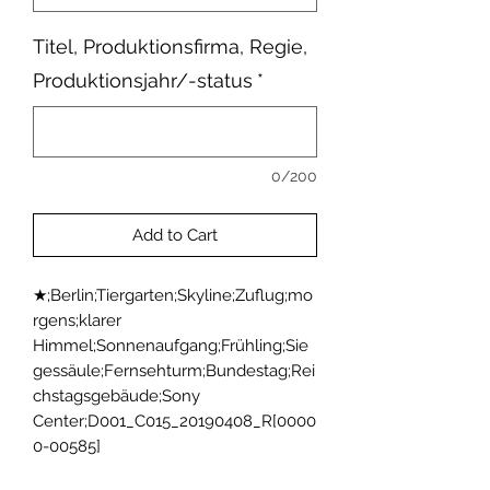
Titel, Produktionsfirma, Regie,
Produktionsjahr/-status
*
0/200
Add to Cart
★;Berlin;Tiergarten;Skyline;Zuflug;mo
rgens;klarer 
Himmel;Sonnenaufgang;Frühling;Sie
gessäule;Fernsehturm;Bundestag;Rei
chstagsgebäude;Sony 
Center;D001_C015_20190408_R[0000
0-00585]