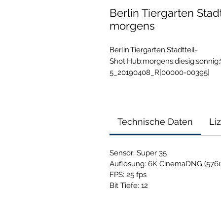
Berlin Tiergarten Stad
morgens
Berlin;Tiergarten;Stadtteil-
Shot;Hub;morgens;diesig;sonnig
5_20190408_R[00000-00395]
Technische Daten
Li
Sensor: Super 35
Auflösung: 6K CinemaDNG (5760
FPS: 25 fps
Bit Tiefe: 12