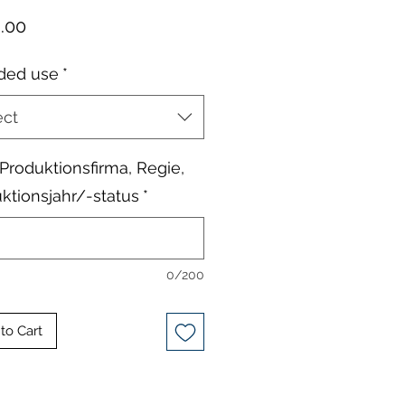
Price
.00
ded use
*
ect
, Produktionsfirma, Regie,
ktionsjahr/-status
*
0/200
to Cart