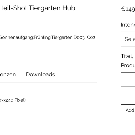
tteil-Shot Tiergarten Hub
€149
Inten
;Sonnenaufgang;Frühling;Tiergarten;D003_C02
Sel
Titel
Produ
zenzen
Downloads
×3240 Pixel)
Add 