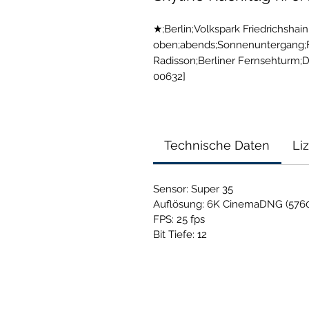
★;Berlin;Volkspark Friedrichshai
oben;abends;Sonnenuntergang;Frü
Radisson;Berliner Fernsehtur
00632]
Technische Daten
Li
Sensor: Super 35
Auflösung: 6K CinemaDNG (5760
FPS: 25 fps
Bit Tiefe: 12