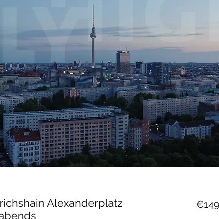
drichshain Alexanderplatz
€149
. abends