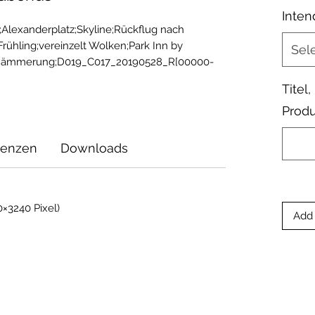
Inten
n;Alexanderplatz;Skyline;Rückflug nach 
hling;vereinzelt Wolken;Park Inn by 
Sel
m;Dämmerung;D019_C017_20190528_R[00000-
Titel
Produ
zenzen
Downloads
×3240 Pixel)
Add 