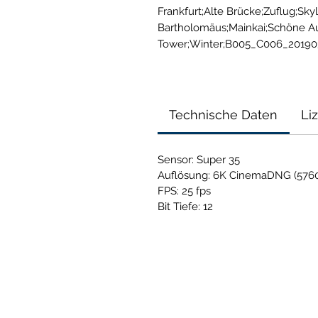
Frankfurt;Alte Brücke;Zuflug;Skyl
Bartholomäus;Mainkai;Schöne Aus
Tower;Winter;B005_C006_20190
Technische Daten
Li
Sensor: Super 35
Auflösung: 6K CinemaDNG (5760
FPS: 25 fps
Bit Tiefe: 12