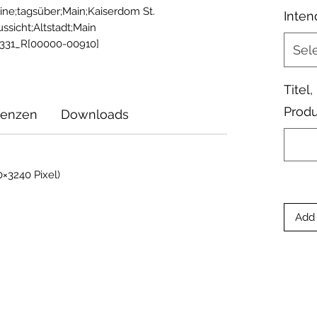
ine;tagsüber;Main;Kaiserdom St. 
Inten
sicht;Altstadt;Main 
331_R[00000-00910]
Sel
Titel
Produ
zenzen
Downloads
×3240 Pixel)
Add 