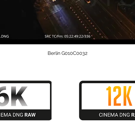
Quick View
Berlin G010C0032