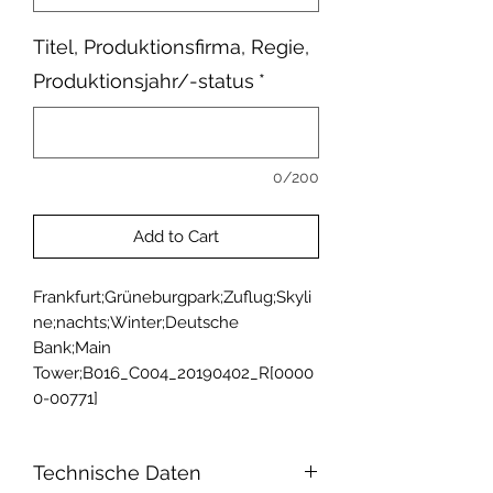
Titel, Produktionsfirma, Regie,
Produktionsjahr/-status
*
0/200
Add to Cart
Frankfurt;Grüneburgpark;Zuflug;Skyli
ne;nachts;Winter;Deutsche 
Bank;Main 
Tower;B016_C004_20190402_R[0000
0-00771]
Technische Daten