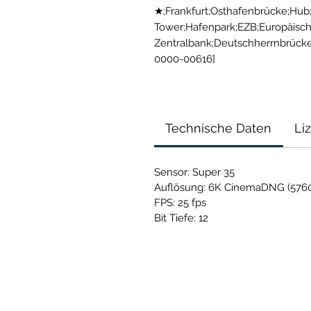
★;Frankfurt;Osthafenbrücke;Hub;
Tower;Hafenpark;EZB;Europäisch
Zentralbank;Deutschherrnbrüc
0000-00616]
Technische Daten
Li
Sensor: Super 35
Auflösung: 6K CinemaDNG (5760
FPS: 25 fps
Bit Tiefe: 12