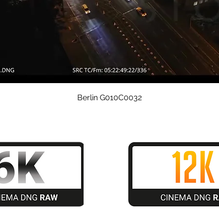
Quick View
Berlin G010C0032