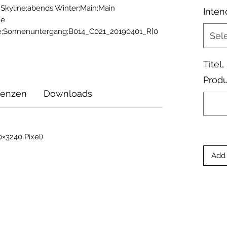
Skyline;abends;Winter;Main;Main 
Inten
e 
ke;Sonnenuntergang;B014_C021_20190401_R[0
Sel
Titel
Produ
zenzen
Downloads
×3240 Pixel)
Add 