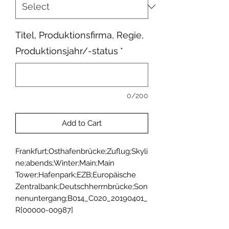
Titel, Produktionsfirma, Regie,
Produktionsjahr/-status
*
0/200
Add to Cart
Frankfurt;Osthafenbrücke;Zuflug;Skyli
ne;abends;Winter;Main;Main 
Tower;Hafenpark;EZB;Europäische 
Zentralbank;Deutschherrnbrücke;Son
nenuntergang;B014_C020_20190401_
R[00000-00987]