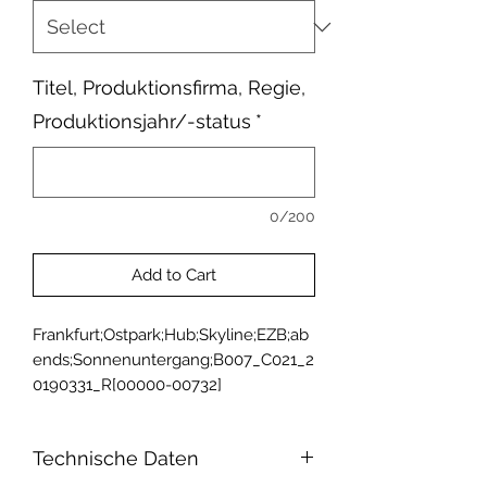
Titel, Produktionsfirma, Regie,
Produktionsjahr/-status
*
0/200
Add to Cart
Frankfurt;Ostpark;Hub;Skyline;EZB;ab
ends;Sonnenuntergang;B007_C021_2
0190331_R[00000-00732]
Technische Daten