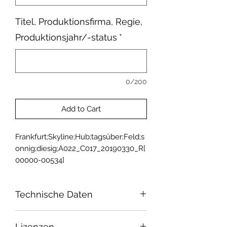
Titel, Produktionsfirma, Regie,
Produktionsjahr/-status
*
0/200
Add to Cart
Frankfurt;Skyline;Hub;tagsüber;Feld;s
onnig;diesig;A022_C017_20190330_R[
00000-00534]
Technische Daten
Sensor: Super 35
Lizenzen