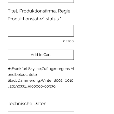
Titel, Produktionsfirma, Regie,
Produktionsjahr/-status
*
0/200
Add to Cart
★;Frankfurt;Skyline;Zuflug;morgens;M
ond;beleuchtete 
Stadt;Dämmerung;Winter;B002_C010
_20190331_R[00000-00930]
Technische Daten