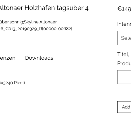
tonaer Holzhafen tagsüber 4
€149
er;sonnig;Skyline;Altonaer 
Inten
16_C013_20190329_R[00000-00682]
Sel
Titel
zenzen
Downloads
Produ
×3240 Pixel)
Add 