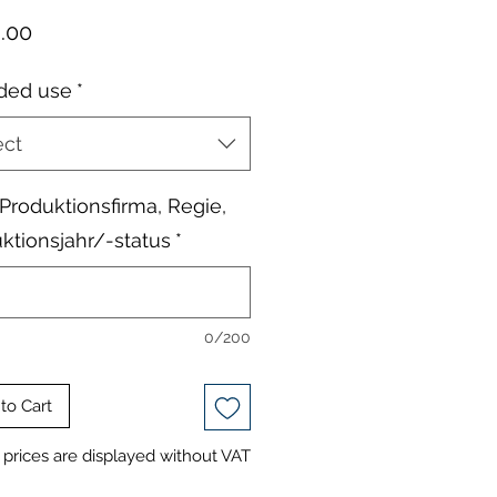
Price
.00
ded use
*
ect
, Produktionsfirma, Regie,
ktionsjahr/-status
*
0/200
to Cart
prices are displayed without VAT