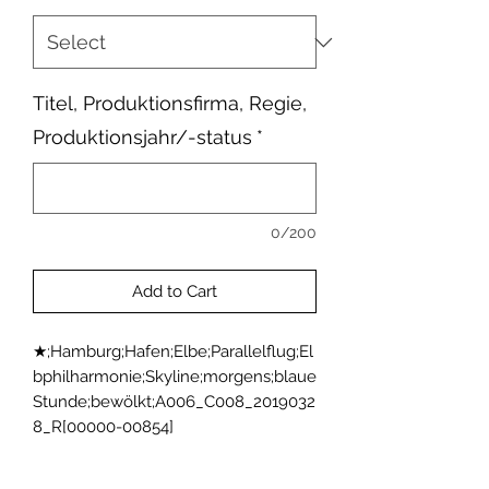
Titel, Produktionsfirma, Regie,
Produktionsjahr/-status
*
0/200
Add to Cart
★;Hamburg;Hafen;Elbe;Parallelflug;El
bphilharmonie;Skyline;morgens;blaue 
Stunde;bewölkt;A006_C008_2019032
8_R[00000-00854]