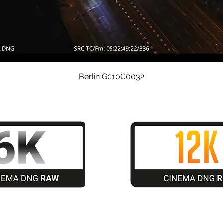
Quick View
Berlin G010C0032