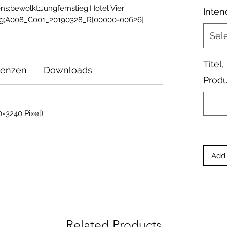
;bewölkt;Jungfernstieg;Hotel Vier 
Inten
ieg;A008_C001_20190328_R[00000-00626]
Sel
Titel
zenzen
Downloads
Produ
×3240 Pixel)
Add 
Related Products