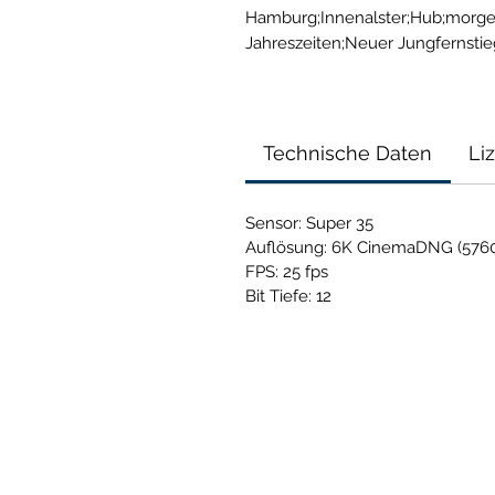
Hamburg;Innenalster;Hub;morgens
Jahreszeiten;Neuer Jungfernst
Technische Daten
Li
Sensor: Super 35
Auflösung: 6K CinemaDNG (5760
FPS: 25 fps
Bit Tiefe: 12