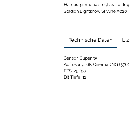
Hamburg;Innenalster;Parallelflug
Stadion;Lightshow;Skyline;A02
Technische Daten
Li
Sensor: Super 35
Auflösung: 6K CinemaDNG (5760
FPS: 25 fps
Bit Tiefe: 12