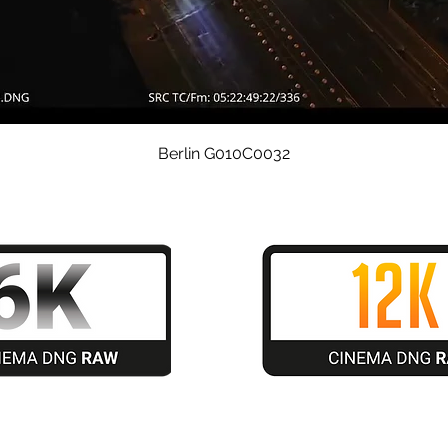
Quick View
Berlin G010C0032