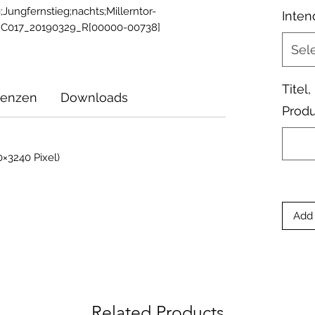
;Jungfernstieg;nachts;Millerntor-
Inten
0_C017_20190329_R[00000-00738]
Sel
Titel
zenzen
Downloads
Produ
×3240 Pixel)
Add 
Related Products