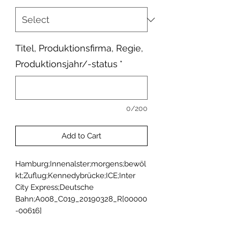
Titel, Produktionsfirma, Regie,
Produktionsjahr/-status
*
0/200
Add to Cart
Hamburg;Innenalster;morgens;bewöl
kt;Zuflug;Kennedybrücke;ICE;Inter 
City Express;Deutsche 
Bahn;A008_C019_20190328_R[00000
-00616]