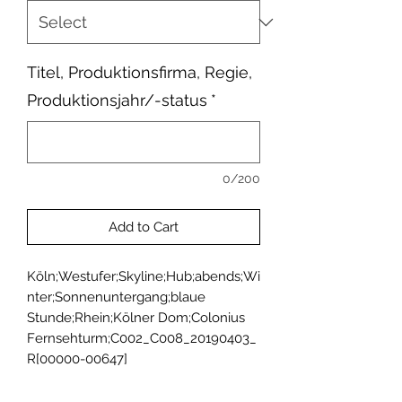
Titel, Produktionsfirma, Regie,
Produktionsjahr/-status
*
0/200
Add to Cart
Köln;Westufer;Skyline;Hub;abends;Wi
nter;Sonnenuntergang;blaue 
Stunde;Rhein;Kölner Dom;Colonius 
Fernsehturm;C002_C008_20190403_
R[00000-00647]