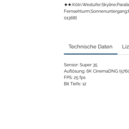
★★;Köln;Westufer;Skyline;Paralle
Fernsehturm;Sonnenuntergang;
01368]
Technische Daten
Li
Sensor: Super 35
Auflösung: 6K CinemaDNG (5760
FPS: 25 fps
Bit Tiefe: 12