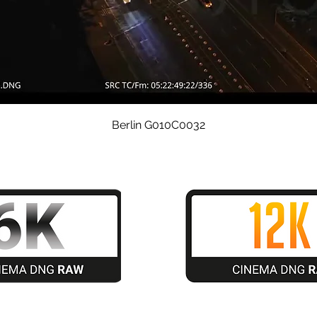
Quick View
Berlin G010C0032