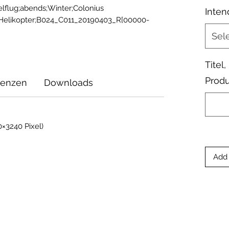
lflug;abends;Winter;Colonius 
Inten
Helikopter;B024_C011_20190403_R[00000-
Sel
Titel
Produ
zenzen
Downloads
×3240 Pixel)
Add 