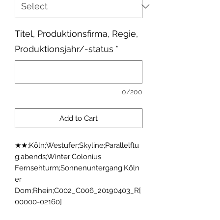
Titel, Produktionsfirma, Regie,
Produktionsjahr/-status
*
0/200
Add to Cart
★★;Köln;Westufer;Skyline;Parallelflu
g;abends;Winter;Colonius 
Fernsehturm;Sonnenuntergang;Köln
er 
Dom;Rhein;C002_C006_20190403_R[
00000-02160]