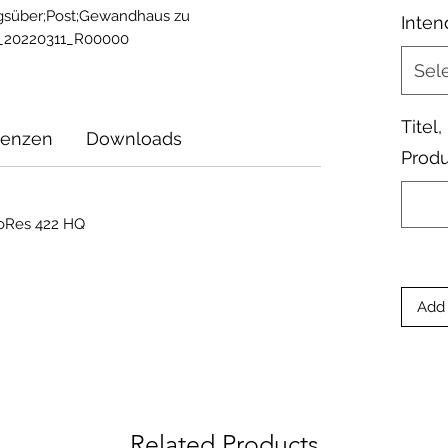
agsüber;Post;Gewandhaus zu 
Inten
1_20220311_R00000
Sel
Titel
zenzen
Downloads
Produ
roRes 422 HQ
Add 
Related Products