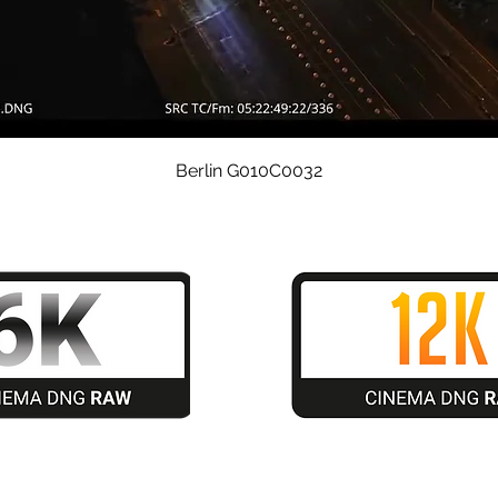
Quick View
Berlin G010C0032