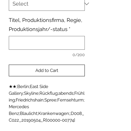
Titel, Produktionsfirma, Regie,
Produktionsjahr/-status
*
0/200
Add to Cart
★★;Berlin;East Side 
Gallery;Skyline;Rückflug;abends;Frühl
ing;Friedrichshain;Spree;Fernsehturm;
Mercedes 
Benz;Blaulicht;Krankenwagen;;D008_
C022_20190504_R[00000-00774]