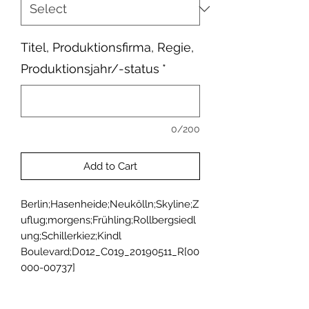
Titel, Produktionsfirma, Regie,
Produktionsjahr/-status
*
0/200
Add to Cart
Berlin;Hasenheide;Neukölln;Skyline;Z
uflug;morgens;Frühling;Rollbergsiedl
ung;Schillerkiez;Kindl 
Boulevard;D012_C019_20190511_R[00
000-00737]