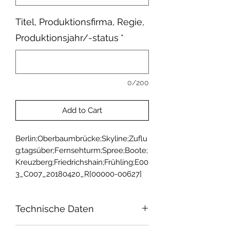
Titel, Produktionsfirma, Regie,
Produktionsjahr/-status
*
0/200
Add to Cart
Berlin;Oberbaumbrücke;Skyline;Zuflu
g;tagsüber;Fernsehturm;Spree;Boote;
Kreuzberg;Friedrichshain;Frühling;E00
3_C007_20180420_R[00000-00627]
Technische Daten