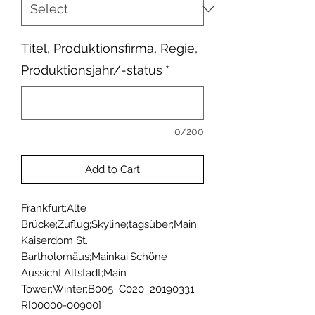
Titel, Produktionsfirma, Regie,
Produktionsjahr/-status
*
0/200
Add to Cart
Frankfurt;Alte 
Brücke;Zuflug;Skyline;tagsüber;Main;
Kaiserdom St. 
Bartholomäus;Mainkai;Schöne 
Aussicht;Altstadt;Main 
Tower;Winter;B005_C020_20190331_
R[00000-00900]