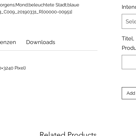
orgens;Mond;beleuchtete Stadt;blaue 
Inten
3_C009_20190331_R[00000-00951]
Sel
Titel
zenzen
Downloads
Produ
×3240 Pixel)
Add 
Related Products