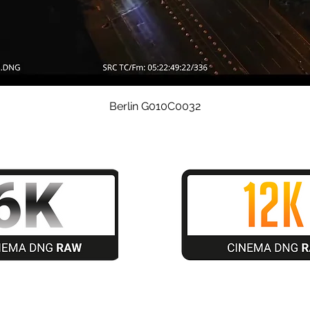
Quick View
Berlin G010C0032