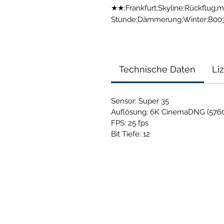
★★;Frankfurt;Skyline;Rückflug;m
Stunde;Dämmerung;Winter;B00
Technische Daten
Li
Sensor: Super 35
Auflösung: 6K CinemaDNG (5760
FPS: 25 fps
Bit Tiefe: 12