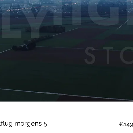
kflug morgens 5
€149