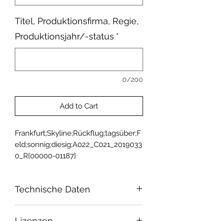
Titel, Produktionsfirma, Regie,
Produktionsjahr/-status
*
0/200
Add to Cart
Frankfurt;Skyline;Rückflug;tagsüber;F
eld;sonnig;diesig;A022_C021_2019033
0_R[00000-01187]
Technische Daten
Sensor: Super 35
Lizenzen